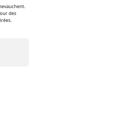
chevauchent. 
our des 
irées.