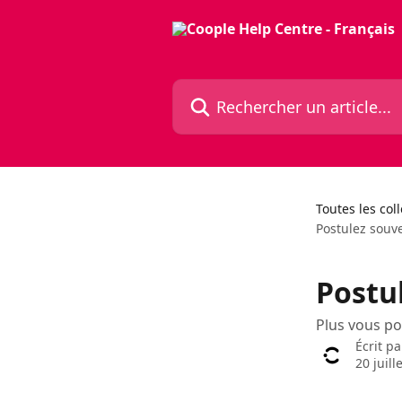
Passer au contenu principal
Rechercher un article...
Toutes les col
Postulez souv
Postu
Plus vous p
Écrit p
20 juill